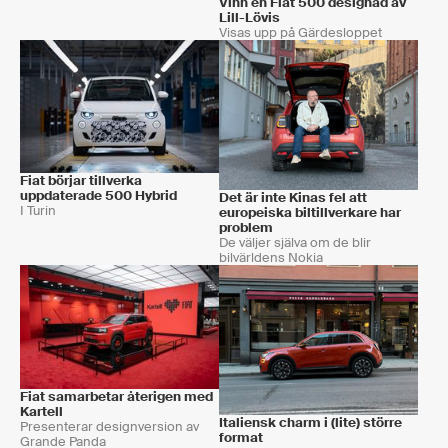
Vinn en Fiat 500 designad av
Lill-Lövis
Visas upp på Gärdesloppet
Fiat börjar tillverka
uppdaterade 500 Hybrid
Det är inte Kinas fel att
I Turin
europeiska biltillverkare har
problem
De väljer själva om de blir
bilvärldens Nokia
Fiat samarbetar återigen med
Kartell
Italiensk charm i (lite) större
Presenterar designversion av
format
Grande Panda