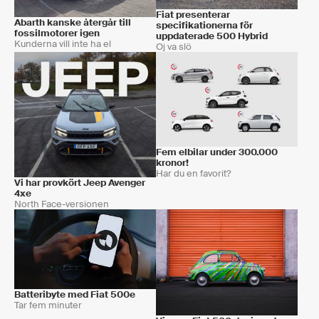
Fiat presenterar
Abarth kanske återgår till
specifikationerna för
fossilmotorer igen
uppdaterade 500 Hybrid
Kunderna vill inte ha el
Oj va slö
Fem elbilar under 300.000
kronor!
Har du en favorit?
Vi har provkört Jeep Avenger
4xe
North Face-versionen
Batteribyte med Fiat 500e
Tar fem minuter