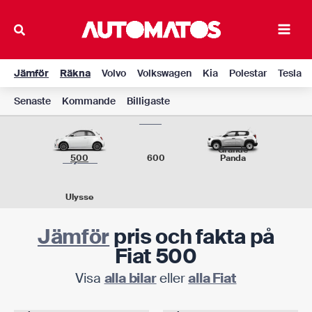
Hoppa
till
Main
innehåll
Men
Jämför
Räkna
Volvo
Volkswagen
Kia
Polestar
Tesla
Senaste
Kommande
Billigaste
Grande
500
600
Panda
Ulysse
Jämför
pris och fakta på
Fiat 500
Visa
alla bilar
eller
alla Fiat