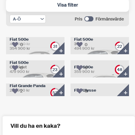
Visa filter
Pris
Förmånsvärde
Fiat 500e
Fiat 500e
Det
444 900
kr
3+1
0
0
31
22
ursprungliga
354 900
kr
494 900
kr
+
+
Det
priset
nuvarande
var:
priset
444
Fiat 500e
är:
900 kr.
Cabriolet
Fiat 600e
0
0
23
48
354
479 900
kr
359 900
kr
+
+
900 kr.
Fiat Grande Panda
254 900
kr
Fiat Ulysse
2
+
0
+
53
Hittat fel? Förslag på förbättringar?
Klicka här!
Vill du ha en kaka?