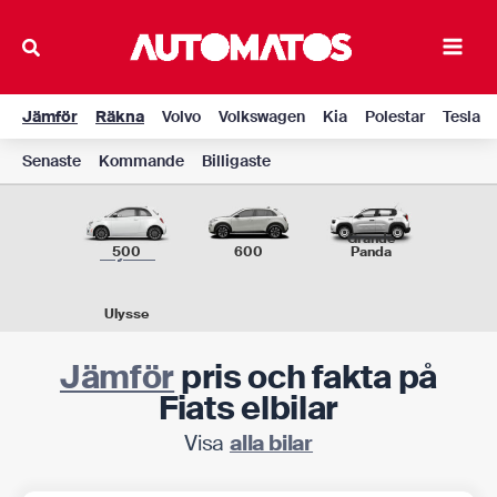
Hoppa
till
Main
innehåll
Men
Jämför
Räkna
Volvo
Volkswagen
Kia
Polestar
Tesla
Senaste
Kommande
Billigaste
Grande
500
600
Panda
Ulysse
Jämför
pris och fakta på
Fiats elbilar
Visa
alla bilar