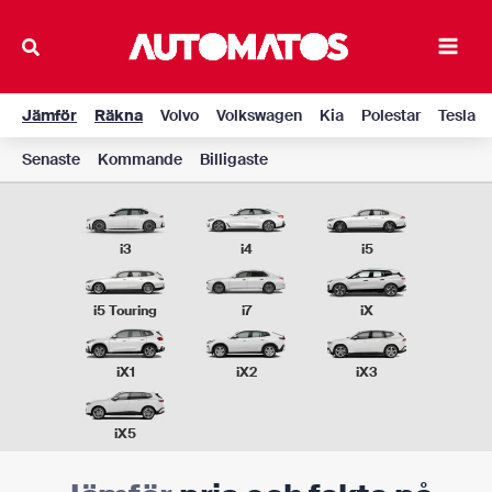
Hoppa
till
Main
innehåll
Men
Jämför
Räkna
Volvo
Volkswagen
Kia
Polestar
Tesla
Senaste
Kommande
Billigaste
i3
i4
i5
i5 Touring
i7
iX
iX1
iX2
iX3
iX5