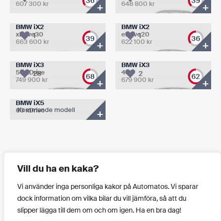
36
39
879
909
607 300
kr
648 800
kr
+
+
000 kr.
000 kr.
BMW iX2
BMW iX2
xDrive30
eDrive20
1
1
39
36
663 600
kr
622 100
kr
+
+
BMW iX3
BMW iX3
50 xDrive
40
28
2
68
62
749 900
kr
679 900
kr
+
+
BMW iX5
Kommande modell
60 xDrive
+
Hittat fel? Förslag på förbättringar?
Klicka här!
Vill du ha en kaka?
Vi använder inga personliga kakor på Automatos. Vi sparar
dock information om vilka bilar du vill jämföra, så att du
slipper lägga till dem om och om igen. Ha en bra dag!