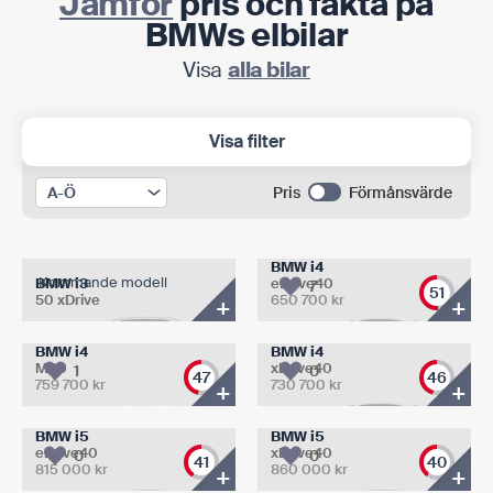
Jämför
pris och fakta på
BMWs elbilar
Visa
alla bilar
Visa filter
Pris
Förmånsvärde
BMW i4
Kommande modell
BMW i3
eDrive40
7
51
50 xDrive
650 700
kr
+
+
BMW i4
BMW i4
M60
xDrive40
1
0
47
46
759 700
kr
730 700
kr
+
+
BMW i5
BMW i5
eDrive40
xDrive40
0
0
41
40
815 000
kr
860 000
kr
+
+