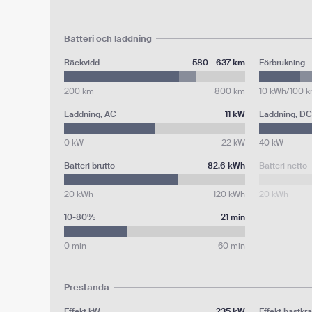
Batteri och laddning
Räckvidd
580 - 637 km
Förbrukning
200 km
800 km
10 kWh/100 
Laddning, AC
11 kW
Laddning, DC
0 kW
22 kW
40 kW
Batteri brutto
82.6 kWh
Batteri netto
20 kWh
120 kWh
20 kWh
10-80%
21 min
0 min
60 min
Prestanda
Effekt kW
235 kW
Effekt hästkra