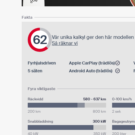
Fakta
62
Vår unika kalkyl ger den här modellen
Så räknar vi
Fyrhjulsdriven
Apple CarPlay (trådlös)
5 säten
Android Auto (trådlös)
Fyra viktigaste
Räckvidd
580 - 637 km
0-100 km/h
200 km
800 km
2 sek
Snabbladdning
300 kW
Bagageutry
40 kW
350 kW
200 liter