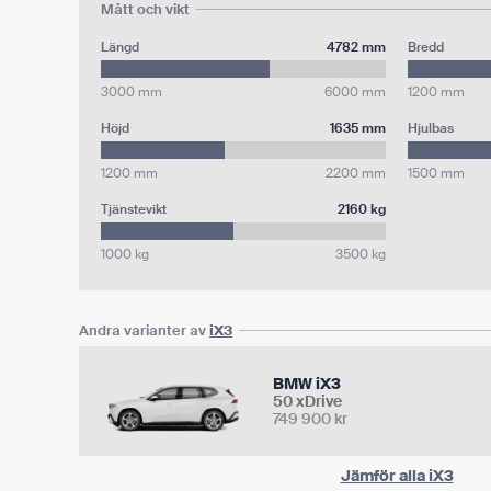
Mått och vikt
Längd
4782 mm
Bredd
3000 mm
6000 mm
1200 mm
Höjd
1635 mm
Hjulbas
1200 mm
2200 mm
1500 mm
Tjänstevikt
2160 kg
1000 kg
3500 kg
Andra varianter av
iX3
BMW iX3
50 xDrive
749 900
kr
Jämför alla iX3