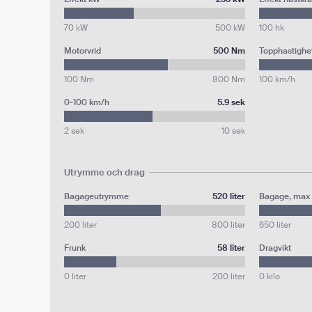
70 kW
500 kW
100 hk
Motorvrid
500 Nm
Topphastighe
100 Nm
800 Nm
100 km/h
0-100 km/h
5.9 sek
2 sek
10 sek
Utrymme och drag
Bagageutrymme
520 liter
Bagage, max
200 liter
800 liter
650 liter
Frunk
58 liter
Dragvikt
0 liter
200 liter
0 kilo