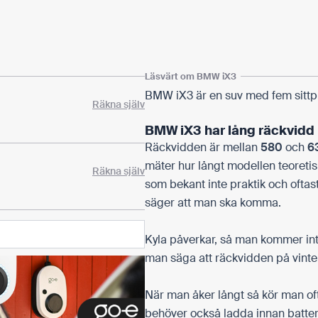
Läsvärt om BMW iX3
BMW iX3 är en suv med fem sittpl
Räkna själv
BMW iX3 har lång räckvidd
Räckvidden är mellan
580
och
6
mäter hur långt modellen teoretis
Räkna själv
som bekant inte praktik och ofta
säger att man ska komma.
Kyla påverkar, så man kommer inte
man säga att räckvidden på vinter
När man åker långt så kör man oft
behöver också ladda innan batterie