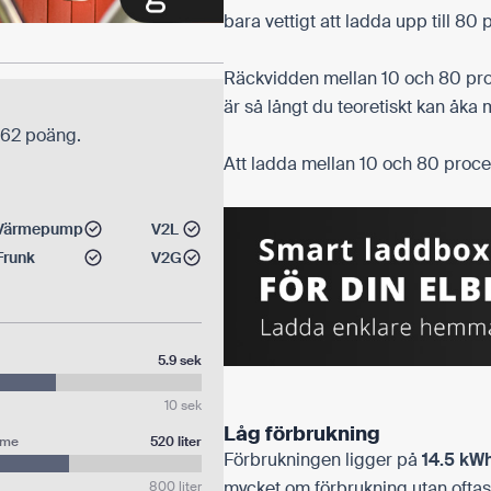
bara vettigt att ladda upp till 80 
Räckvidden mellan 10 och 80 pro
är så långt du teoretiskt kan åka
 62 poäng.
Att ladda mellan 10 och 80 proce
Värmepump
V2L
Frunk
V2G
5.9 sek
10 sek
Låg förbrukning
mme
520 liter
Förbrukningen ligger på
14.5 kW
mycket om förbrukning utan oftas
800 liter