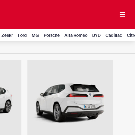
Mai
Men
Zeekr
Ford
MG
Porsche
Alfa Romeo
BYD
Cadillac
Cit