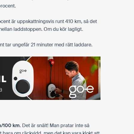
procent.
cent är uppskattningsvis runt
410 km
, så det
 mellan laddstoppen. Om du kör lagligt.
nt tar ungefär
21 minuter
med rätt laddare.
h/100 km
. Det är snålt! Man pratar inte så
t bara om räckvidd, men det kan vara klokt att