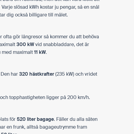
. Varje slösad kWh kostar ju pengar, så en snål
r dig också billigare till målet.
r ofta gör långresor så kommer du att behöva
aximalt
300 kW
vid snabbladdare, det är
du med maximalt
11 kW
.
. Den har
320 hästkrafter
(235 kW) och vridet
och topphastigheten ligger på 200 km/h.
lats för
520 liter bagage
. Fäller du alla säten
n har en frunk, alltså bagageutrymme fram