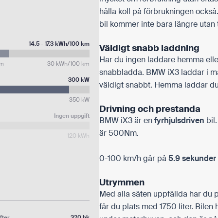
hålla koll på förbrukningen också
bil kommer inte bara längre utan ta
14.5 - 17.3 kWh/100 km
Väldigt snabb laddning
Har du ingen laddare hemma elle
km
30 kWh/100 km
snabbladda. BMW iX3 laddar i m
300 kW
väldigt snabbt. Hemma laddar 
350 kW
Drivning och prestanda
Ingen uppgift
BMW iX3 är en
fyrhjulsdriven
bil
är 500Nm.
120 kWh
0-100 km/h går på
5.9 sekunder
Utrymmen
Med alla säten uppfällda har du p
får du plats med 1750 liter. Bile
fter
320 hk