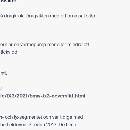
å
58 liter
.
på dragkrok. Dragvikten med ett bromsat släp
ern är en värmepump mer eller mindre ett
 räckvidd.
nti.
:
rie/iX3/2021/bmw-ix3-oeversikt.html
m- och lyxsegmentet och var tidiga med
 helt eldrivna i3 redan 2013. De flesta