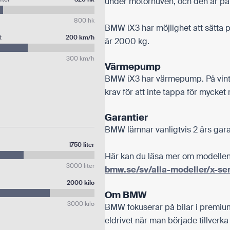
under motorhuven, och den är p
800 hk
BMW iX3 har möjlighet att sätta 
t
200 km/h
är 2000 kg.
300 km/h
Värmepump
BMW iX3 har värmepump. På vint
krav för att inte tappa för mycket
Garantier
BMW lämnar vanligtvis 2 års gara
1750 liter
Här kan du läsa mer om modellen
3000 liter
bmw.se/sv/alla-modeller/x-se
2000 kilo
Om BMW
3000 kilo
BMW fokuserar på bilar i premiu
eldrivet när man började tillverka