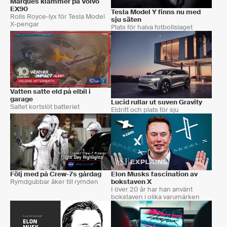
Marques klämmer på Volvo
EX90
Tesla Model Y finns nu med
Rolls Royce-lyx för Tesla Model
sju säten
X-pengar
Plats för halva fotbollslaget
Vatten satte eld på elbil i
garage
Lucid rullar ut suven Gravity
Saltet kortslöt batteriet
Eldrift och plats för sju
Följ med på Crew-7s gårdag
Elon Musks fascination av
Rymdgubbar åker till rymden
bokstaven X
I över 20 år har han använt
bokstaven i olika varumärken