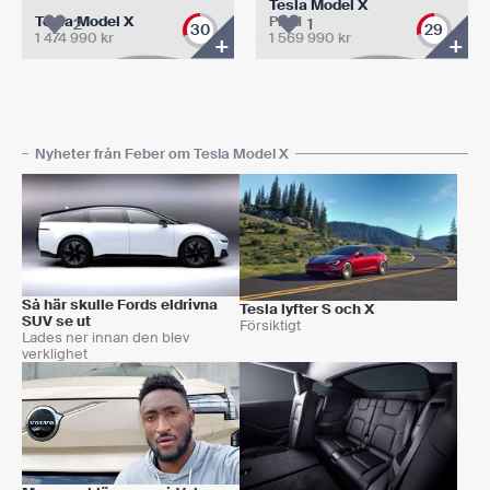
Tesla Model X
Tesla Model X
Plaid
2
1
30
29
1 474 990
kr
1 569 990
kr
+
+
Nyheter från Feber om Tesla Model X
Så här skulle Fords eldrivna
Tesla lyfter S och X
SUV se ut
Försiktigt
Lades ner innan den blev
verklighet