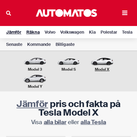
Hoppa
till
Main
innehåll
Men
Jämför
Räkna
Volvo
Volkswagen
Kia
Polestar
Tesla
Senaste
Kommande
Billigaste
Model 3
Model S
Model X
Model Y
Jämför
pris och fakta på
Tesla Model X
Visa
alla bilar
eller
alla Tesla