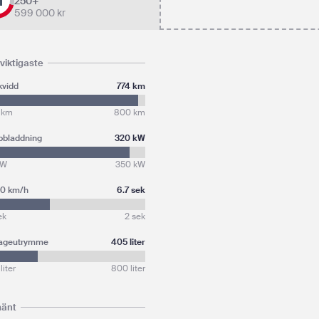
1
250+
599 000
kr
viktigaste
kvidd
774 km
 km
800 km
bbladdning
320 kW
kW
350 kW
00 km/h
6.7 sek
ek
2 sek
ageutrymme
405 liter
liter
800 liter
mänt