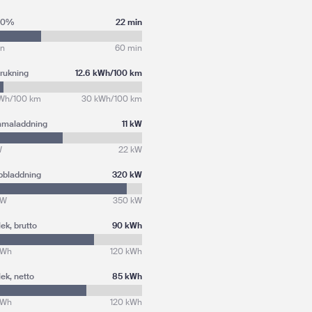
80%
22 min
in
60 min
rukning
12.6 kWh/100 km
kWh/100 km
30 kWh/100 km
maladdning
11 kW
W
22 kW
bbladdning
320 kW
kW
350 kW
lek, brutto
90 kWh
kWh
120 kWh
lek, netto
85 kWh
kWh
120 kWh