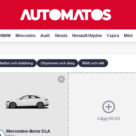
BMW
Mercedes
Audi
Skoda
Renault/Alpine
Cupra
Mini
Batteri och laddning
Utrymmen och drag
Mått och vikt
Lägg till bil
Mercedes-Benz CLA