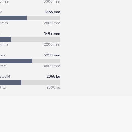
0 mm
6000 mm
dd
1855 mm
0 mm
2500 mm
d
1468 mm
0 mm
2200 mm
bas
2790 mm
 mm
4500 mm
stevikt
2055 kg
0 kg
3500 kg