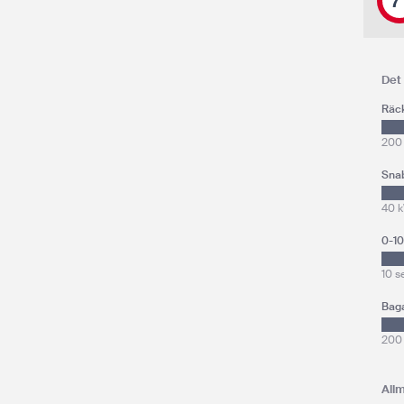
7
Det 
Räc
200
Sna
40 
0-1
10 s
Bag
200 
All