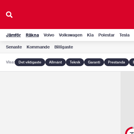
Hoppa
till
innehåll
Jämför
Räkna
Volvo
Volkswagen
Kia
Polestar
Tesla
Senaste
Kommande
Billigaste
Visa:
Det viktigaste
Allmänt
Teknik
Garanti
Prestanda