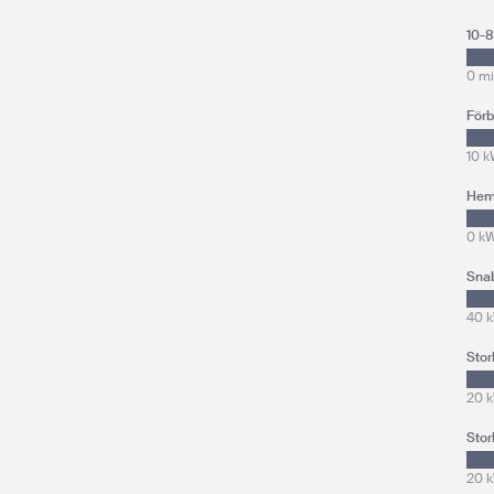
10-
0 m
Förb
10 
Hem
0 k
Sna
40 
Stor
20 
Stor
20 