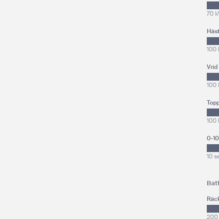
70 
Häst
100 
Vrid
100
Topp
100
0-1
10 s
Bat
Räc
200