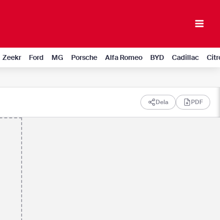
Mai
Men
Zeekr
Ford
MG
Porsche
Alfa Romeo
BYD
Cadillac
Cit
Dela
PDF