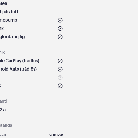
äten
hjulsdrift
rmepump
nk
gkrok möjlig
nik
le CarPlay (trådlös)
roid Auto (trådlös)
L
G
anti
 2 år
standa
watt
200 kW