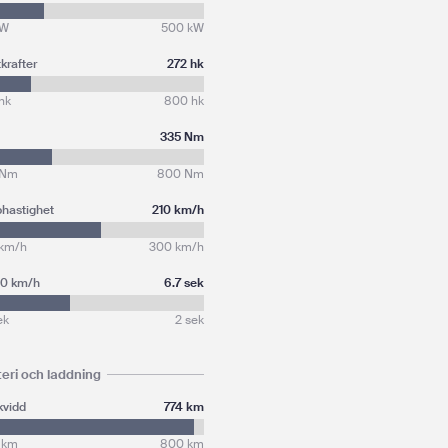
kW
500 kW
krafter
272 hk
hk
800 hk
335 Nm
 Nm
800 Nm
hastighet
210 km/h
 km/h
300 km/h
00 km/h
6.7 sek
ek
2 sek
teri och laddning
kvidd
774 km
 km
800 km