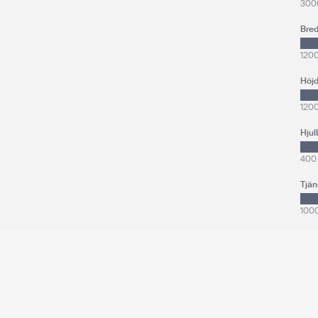
300
Bre
120
Höj
120
Hjul
400
Tjän
100