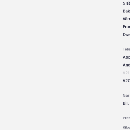
5 s
Bak
Vä
Fru
Dra
Tek
App
And
V2
V2
Gar
Bil:
Pre
Kilo