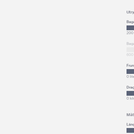
Utr
Bag
200 
Bag
600 
Fru
0 lit
Drag
0 ki
Måt
Län