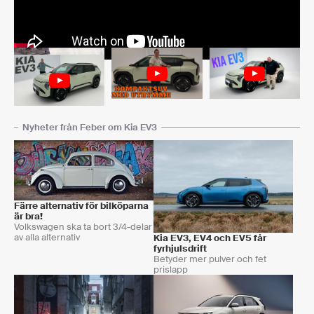
Nyheter från Feber om Kia EV3
Färre alternativ för bilköparna
är bra!
Volkswagen ska ta bort 3/4-delar
av alla alternativ
Kia EV3, EV4 och EV5 får
fyrhjulsdrift
Betyder mer pulver och fet
prislapp