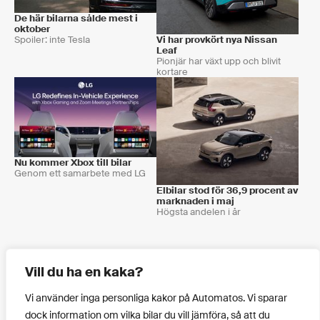
De här bilarna sålde mest i
oktober
Spoiler: inte Tesla
Vi har provkört nya Nissan
Leaf
Pionjär har växt upp och blivit
kortare
Nu kommer Xbox till bilar
Genom ett samarbete med LG
Elbilar stod för 36,9 procent av
marknaden i maj
Högsta andelen i år
Hittat fel? Förslag på förbättringar?
Klicka här!
Vill du ha en kaka?
Vi använder inga personliga kakor på Automatos. Vi sparar
dock information om vilka bilar du vill jämföra, så att du