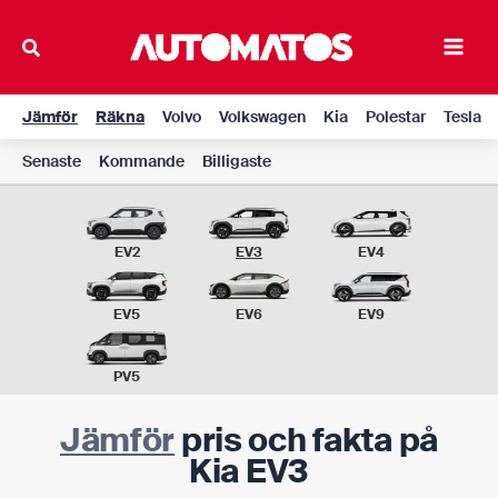
Hoppa
till
Main
innehåll
Men
Jämför
Räkna
Volvo
Volkswagen
Kia
Polestar
Tesla
Senaste
Kommande
Billigaste
EV2
EV3
EV4
EV5
EV6
EV9
PV5
Jämför
pris och fakta på
Kia EV3