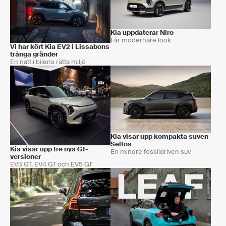
Kia uppdaterar Niro
Får modernare look
Vi har kört Kia EV2 i Lissabons
trånga gränder
En natt i bilens rätta miljö
Kia visar upp kompakta suven
Seltos
Kia visar upp tre nya GT-
En mindre fossildriven suv
versioner
EV3 GT, EV4 GT och EV5 GT