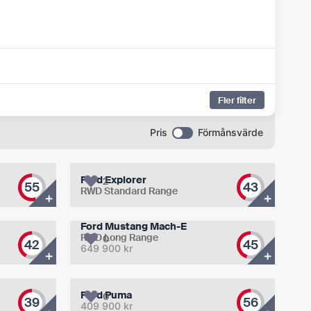
Fler filter
Pris
Förmånsvärde
Ford Explorer
2
55
43
RWD Standard Range
+
+
Ford Mustang Mach-E
RWD Long Range
0
42
45
649 900
kr
+
+
Ford Puma
0
39
56
409 900
kr