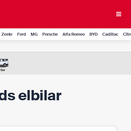
Mai
Men
Zeekr
Ford
MG
Porsche
Alfa Romeo
BYD
Cadillac
Cit
neo
ier
ds elbilar