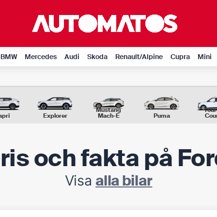
BMW
Mercedes
Audi
Skoda
Renault/Alpine
Cupra
Mini
Mustang
Tour
apri
Explorer
Mach-E
Puma
Cour
ris och fakta på For
Visa
alla bilar