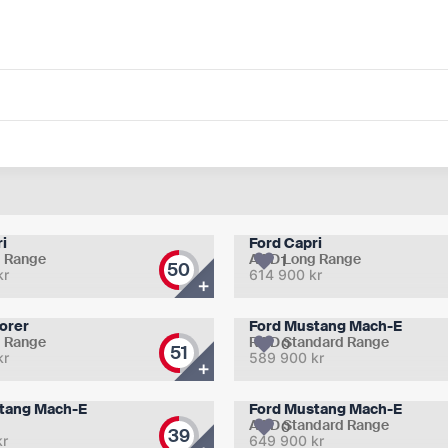
i
Ford Capri
 Range
AWD Long Range
1
50
kr
614 900
kr
+
orer
Ford Mustang Mach-E
 Range
RWD Standard Range
0
51
kr
589 900
kr
+
tang Mach-E
Ford Mustang Mach-E
AWD Standard Range
0
39
kr
649 900
kr