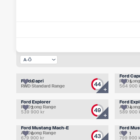
Ford Capr
Ford Capri
RWD Long
0
5
44
RWD Standard Range
564 900
+
Ford Explorer
Ford Expl
RWD Long Range
AWD Long
2
4
49
539 900
kr
589 900
+
Ford Mustang Mach-E
Ford Mus
AWD Long Range
GT
0
1
43
679 900
kr
799 900