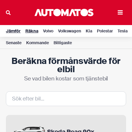
Hoppa
till
Main
innehåll
Men
Jämför
Räkna
Volvo
Volkswagen
Kia
Polestar
Tesla
Senaste
Kommande
Billigaste
Beräkna förmånsvärde för
elbil
Se vad bilen kostar som tjänstebil
Skoda Peaq 90x