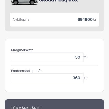
kr
Nybilspris
Marginalskatt
%
Fordonsskatt per år
kr
FÖRMÅNSVÄRDE