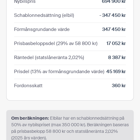
Nybilspris
694 900 kr
Schablonnedsättning (elbil)
- 347 450 kr
Förmånsgrundande värde
347 450 kr
Prisbasbeloppsdel (29% av 58 800 kr)
17 052 kr
Räntedel (statslåneränta 2,02%)
8 387 kr
Prisdel (13% av förmånsgrundande värde)
45 169 kr
Fordonsskatt
360 kr
Om beräkningen:
Elbilar har en schablonnedsättning på
50% av nybilspriset (max 350 000 kr). Beräkningen baseras
på prisbasbelopp 58 800 kr och statslåneränta 2,02%
(2025 års värden).