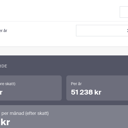
r år
RDE
re skatt)
Per år
r
51 238 kr
 per månad (efter skatt)
 kr