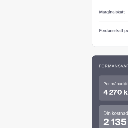
Marginalskatt
Fordonsskatt pe
FÖRMÅNSVÄ
Per månad (fö
4 270 k
Din kostnad
2 135