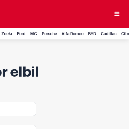
Mai
Men
Zeekr
Ford
MG
Porsche
Alfa Romeo
BYD
Cadillac
Cit
 elbil