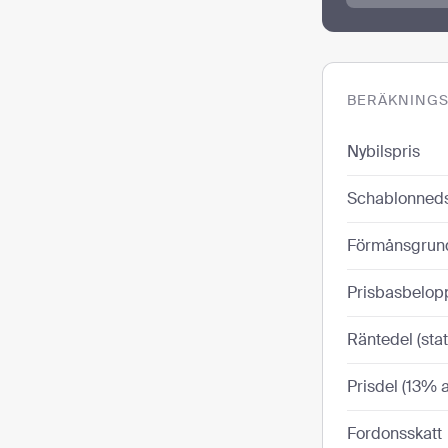
BERÄKNINGS
Nybilspris
Schablonnedsä
Förmånsgrun
Prisbasbelop
Räntedel (sta
Prisdel (13%
Fordonsskatt