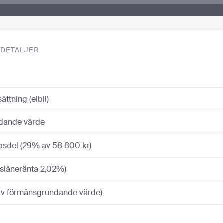
DETALJER
ttning (elbil)
dande värde
psdel (29% av 58 800 kr)
tslåneränta 2,02%)
 av förmånsgrundande värde)