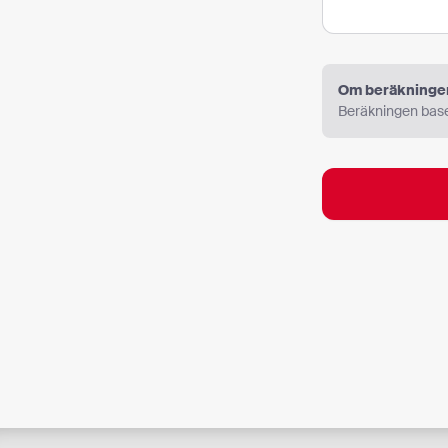
Om beräkninge
Beräkningen base