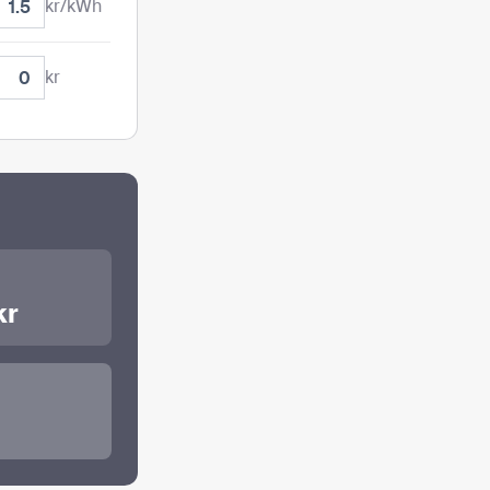
kr/kWh
kr
kr