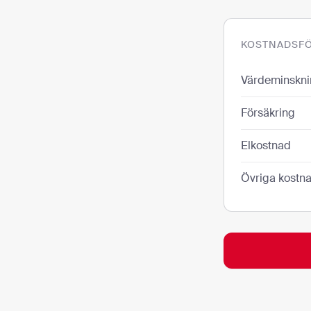
KOSTNADSFÖ
Värdeminskn
Försäkring
Elkostnad
Övriga kostn