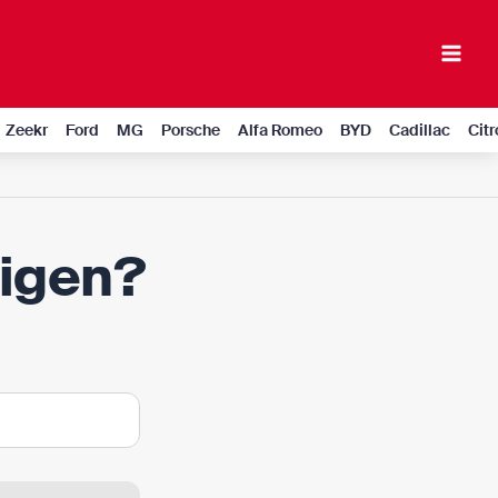
Mai
Men
Zeekr
Ford
MG
Porsche
Alfa Romeo
BYD
Cadillac
Cit
ligen?