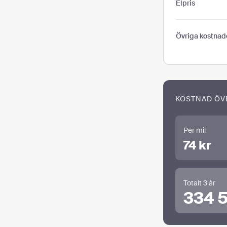
Elpris
Övriga kostnad
KOSTNAD ÖV
Per mil
74 kr
Totalt 3 år
334 5