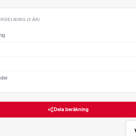
RDELNING (3 ÅR)
ing
ader
Dela beräkning