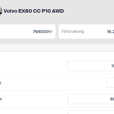
Volvo EX60 CC P10 AWD
kr
Förbrukning
g
år