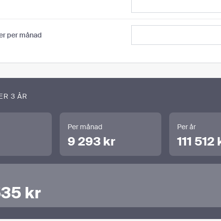
er per månad
ER 3 ÅR
Per månad
Per år
9 293 kr
111 512 
35 kr