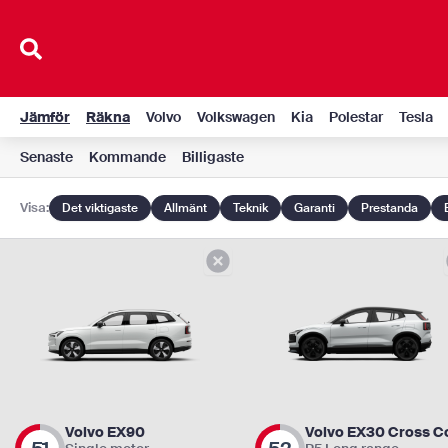
Hoppa
till
innehåll
Jämför
Räkna
Volvo
Volkswagen
Kia
Polestar
Tesla
Senaste
Kommande
Billigaste
Visa:
Det viktigaste
Allmänt
Teknik
Garanti
Prestanda
Volvo EX90