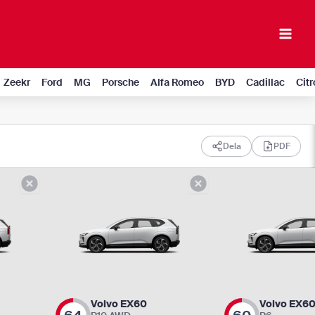
Mai
Men
Zeekr
Ford
MG
Porsche
Alfa Romeo
BYD
Cadillac
Cit
Dela
PDF
Volvo EX60
Volvo EX6