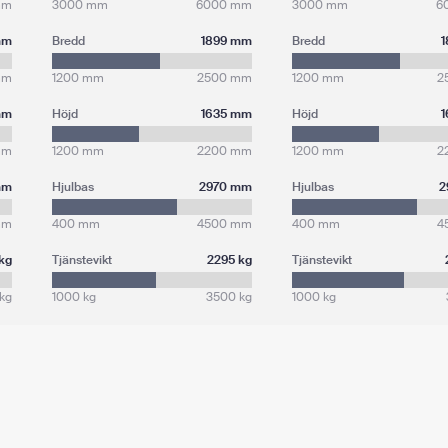
mm
3000 mm
6000 mm
3000 mm
6
mm
Bredd
1899 mm
Bredd
mm
1200 mm
2500 mm
1200 mm
2
mm
Höjd
1635 mm
Höjd
mm
1200 mm
2200 mm
1200 mm
2
mm
Hjulbas
2970 mm
Hjulbas
2
mm
400 mm
4500 mm
400 mm
4
kg
Tjänstevikt
2295 kg
Tjänstevikt
kg
1000 kg
3500 kg
1000 kg