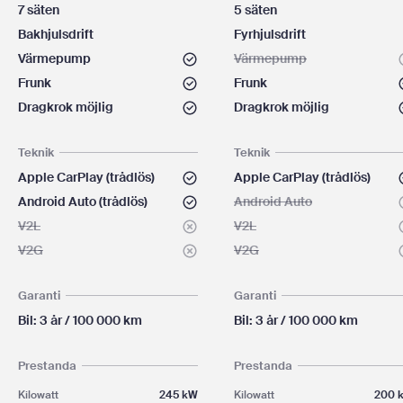
7 säten
5 säten
Bakhjulsdrift
Fyrhjulsdrift
Värmepump
Värmepump
Frunk
Frunk
Dragkrok möjlig
Dragkrok möjlig
Teknik
Teknik
Apple CarPlay (trådlös)
Apple CarPlay (trådlös)
Android Auto (trådlös)
Android Auto
V2L
V2L
V2G
V2G
Garanti
Garanti
Bil: 3 år / 100 000 km
Bil: 3 år / 100 000 km
Prestanda
Prestanda
Kilowatt
245 kW
Kilowatt
200 