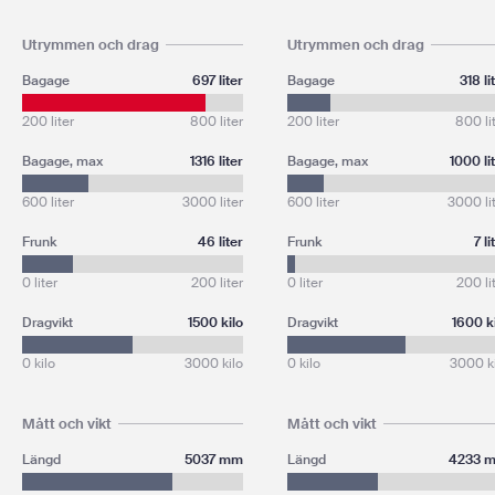
Utrymmen och drag
Utrymmen och drag
Bagage
697 liter
Bagage
318 li
200 liter
800 liter
200 liter
800 li
Bagage, max
1316 liter
Bagage, max
1000 li
600 liter
3000 liter
600 liter
3000 li
Frunk
46 liter
Frunk
7 li
0 liter
200 liter
0 liter
200 li
Dragvikt
1500 kilo
Dragvikt
1600 k
0 kilo
3000 kilo
0 kilo
3000 k
Mått och vikt
Mått och vikt
Längd
5037 mm
Längd
4233 