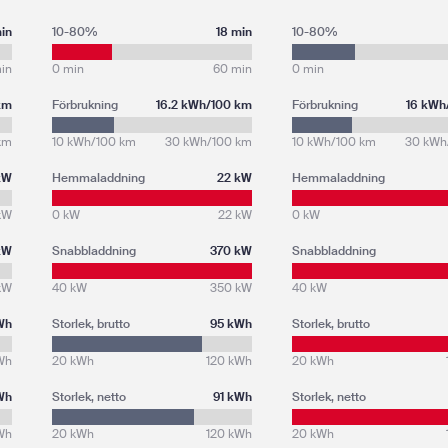
in
10-80%
18 min
10-80%
in
0 min
60 min
0 min
 km
Förbrukning
16.2 kWh/100 km
Förbrukning
16 kWh
km
10 kWh/100 km
30 kWh/100 km
10 kWh/100 km
30 kWh
 kW
Hemmaladdning
22 kW
Hemmaladdning
kW
0 kW
22 kW
0 kW
kW
Snabbladdning
370 kW
Snabbladdning
kW
40 kW
350 kW
40 kW
Wh
Storlek, brutto
95 kWh
Storlek, brutto
Wh
20 kWh
120 kWh
20 kWh
Wh
Storlek, netto
91 kWh
Storlek, netto
Wh
20 kWh
120 kWh
20 kWh