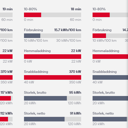
19 min
10-80%
18 min
10-80%
60 min
0 min
60 min
0 min
/100 km
Förbrukning
15.7 kWh/100 km
Förbrukning
14.
/100 km
10 kWh/100 km
30 kWh/100 km
10 kWh/100 km
3
22 kW
Hemmaladdning
22 kW
Hemmaladdning
22 kW
0 kW
22 kW
0 kW
370 kW
Snabbladdning
370 kW
Snabbladdning
350 kW
40 kW
350 kW
40 kW
117 kWh
Storlek, brutto
95 kWh
Storlek, brutto
120 kWh
20 kWh
120 kWh
20 kWh
112 kWh
Storlek, netto
91 kWh
Storlek, netto
120 kWh
20 kWh
120 kWh
20 kWh