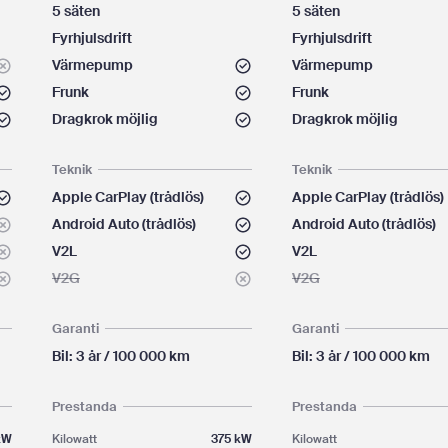
5 säten
5 säten
Fyrhjulsdrift
Fyrhjulsdrift
Värmepump
Värmepump
Frunk
Frunk
Dragkrok möjlig
Dragkrok möjlig
Teknik
Teknik
Apple CarPlay (trådlös)
Apple CarPlay (trådlös)
Android Auto (trådlös)
Android Auto (trådlös)
V2L
V2L
V2G
V2G
Garanti
Garanti
Bil: 3 år / 100 000 km
Bil: 3 år / 100 000 km
Prestanda
Prestanda
kW
Kilowatt
375 kW
Kilowatt