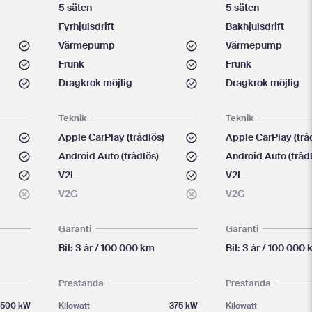
5 säten
5 säten
Fyrhjulsdrift
Bakhjulsdrift
Värmepump
Värmepump
Frunk
Frunk
Dragkrok möjlig
Dragkrok möjlig
Teknik
Teknik
Apple CarPlay (trådlös)
Apple CarPlay (trå
Android Auto (trådlös)
Android Auto (tråd
V2L
V2L
V2G
V2G
Garanti
Garanti
Bil: 3 år / 100 000 km
Bil: 3 år / 100 000
Prestanda
Prestanda
500 kW
Kilowatt
375 kW
Kilowatt