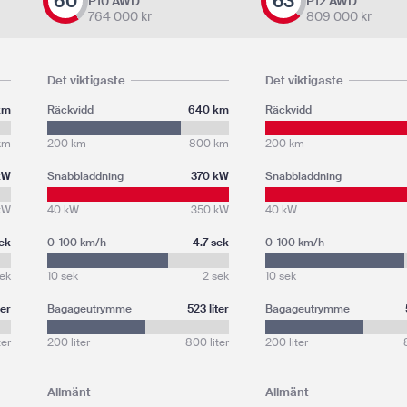
60
63
P10 AWD
P12 AWD
764 000
kr
809 000
kr
Det viktigaste
Det viktigaste
km
Räckvidd
640 km
Räckvidd
km
200 km
800 km
200 km
kW
Snabbladdning
370 kW
Snabbladdning
kW
40 kW
350 kW
40 kW
sek
0-100 km/h
4.7 sek
0-100 km/h
sek
10 sek
2 sek
10 sek
ter
Bagageutrymme
523 liter
Bagageutrymme
ter
200 liter
800 liter
200 liter
Allmänt
Allmänt