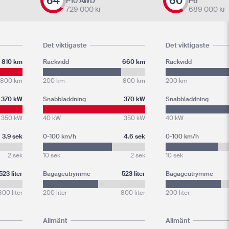
64
60
P10 AWD
P6
729 000
kr
689 000
kr
Det viktigaste
Det viktigaste
810 km
Räckvidd
660 km
Räckvidd
800 km
200 km
800 km
200 km
370 kW
Snabbladdning
370 kW
Snabbladdning
350 kW
40 kW
350 kW
40 kW
3.9 sek
0-100 km/h
4.6 sek
0-100 km/h
2 sek
10 sek
2 sek
10 sek
523 liter
Bagageutrymme
523 liter
Bagageutrymme
800 liter
200 liter
800 liter
200 liter
Allmänt
Allmänt