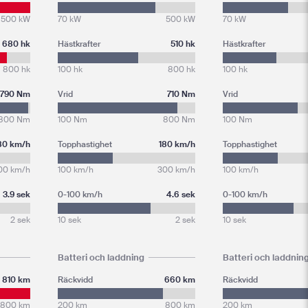
500 kW
70 kW
500 kW
70 kW
680 hk
Hästkrafter
510 hk
Hästkrafter
800 hk
100 hk
800 hk
100 hk
790 Nm
Vrid
710 Nm
Vrid
800 Nm
100 Nm
800 Nm
100 Nm
80 km/h
Topphastighet
180 km/h
Topphastighet
00 km/h
100 km/h
300 km/h
100 km/h
3.9 sek
0-100 km/h
4.6 sek
0-100 km/h
2 sek
10 sek
2 sek
10 sek
Batteri och laddning
Batteri och laddnin
810 km
Räckvidd
660 km
Räckvidd
800 km
200 km
800 km
200 km