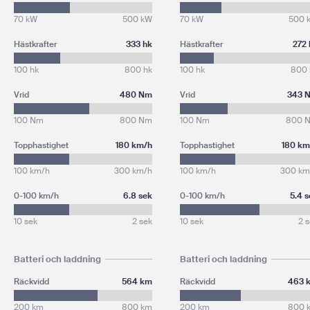
70 kW
500 kW
70 kW
500 
Hästkrafter
333 hk
Hästkrafter
272 
100 hk
800 hk
100 hk
800 
Vrid
480 Nm
Vrid
343 
100 Nm
800 Nm
100 Nm
800 
Topphastighet
180 km/h
Topphastighet
180 km
100 km/h
300 km/h
100 km/h
300 km
0-100 km/h
6.8 sek
0-100 km/h
5.4 
10 sek
2 sek
10 sek
2 
Batteri och laddning
Batteri och laddning
Räckvidd
564 km
Räckvidd
463 
200 km
800 km
200 km
800 