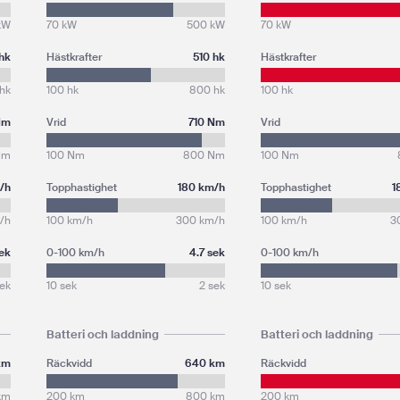
kW
70 kW
500 kW
70 kW
hk
Hästkrafter
510 hk
Hästkrafter
hk
100 hk
800 hk
100 hk
Nm
Vrid
710 Nm
Vrid
Nm
100 Nm
800 Nm
100 Nm
/h
Topphastighet
180 km/h
Topphastighet
1
/h
100 km/h
300 km/h
100 km/h
3
sek
0-100 km/h
4.7 sek
0-100 km/h
sek
10 sek
2 sek
10 sek
Batteri och laddning
Batteri och laddning
km
Räckvidd
640 km
Räckvidd
km
200 km
800 km
200 km