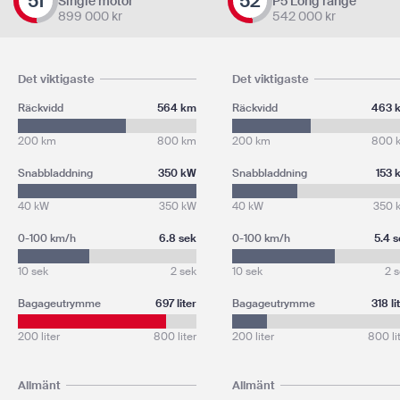
51
52
Single motor
P5 Long range
899 000
kr
542 000
kr
Det viktigaste
Det viktigaste
Räckvidd
564 km
Räckvidd
463 
200 km
800 km
200 km
800 
Snabbladdning
350 kW
Snabbladdning
153 
40 kW
350 kW
40 kW
350 
0-100 km/h
6.8 sek
0-100 km/h
5.4 
10 sek
2 sek
10 sek
2 
Bagageutrymme
697 liter
Bagageutrymme
318 li
200 liter
800 liter
200 liter
800 li
Allmänt
Allmänt