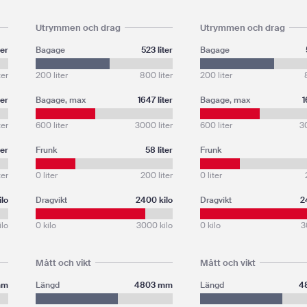
Utrymmen och drag
Utrymmen och drag
ter
Bagage
523 liter
Bagage
ter
200 liter
800 liter
200 liter
ter
Bagage, max
1647 liter
Bagage, max
1
ter
600 liter
3000 liter
600 liter
30
ter
Frunk
58 liter
Frunk
ter
0 liter
200 liter
0 liter
ilo
Dragvikt
2400 kilo
Dragvikt
2
ilo
0 kilo
3000 kilo
0 kilo
3
Mått och vikt
Mått och vikt
mm
Längd
4803 mm
Längd
4