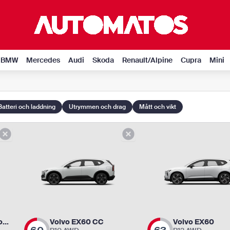
BMW
Mercedes
Audi
Skoda
Renault/Alpine
Cupra
Mini
Batteri och laddning
Utrymmen och drag
Mått och vikt
Volvo EX30 Cross Country
Volvo EX60 CC
Volvo EX60