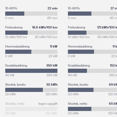
10-80%
22 min
10-80%
27 m
0 min
60 min
0 min
60 m
Förbrukning
18.6 kWh/100 km
Förbrukning
17.1 kWh/100
10 kWh/100 km
30 kWh/100 km
10 kWh/100 km
30 kWh/100 
Hemmaladdning
11 kW
Hemmaladdning
11
0 kW
22 kW
0 kW
22 
Snabbladdning
350 kW
Snabbladdning
153 
40 kW
350 kW
40 kW
350 
Storlek, brutto
92 kWh
Storlek, brutto
69 k
20 kWh
120 kWh
20 kWh
120 k
Storlek, netto
Ingen uppgift
Storlek, netto
65 k
20 kWh
120 kWh
20 kWh
120 k