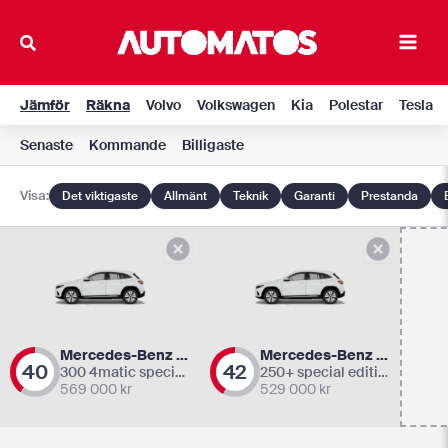
Hoppa
till
Main
innehåll
Men
Jämför
Räkna
Volvo
Volkswagen
Kia
Polestar
Tesla
Senaste
Kommande
Billigaste
Visa:
Det viktigaste
Allmänt
Teknik
Garanti
Prestanda
Mercedes-Benz EQA
Mercedes-Benz EQA
40
42
300 4matic special edition
250+ special edition
569 000
kr
529 000
kr