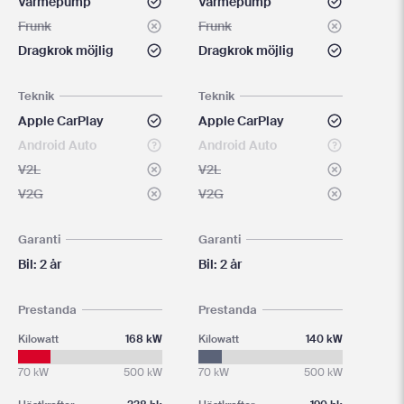
Värmepump
Värmepump
Frunk
Frunk
Dragkrok möjlig
Dragkrok möjlig
Teknik
Teknik
Apple CarPlay
Apple CarPlay
Android Auto
Android Auto
V2L
V2L
V2G
V2G
Garanti
Garanti
Bil: 2 år
Bil: 2 år
Prestanda
Prestanda
Kilowatt
168 kW
Kilowatt
140 kW
70 kW
500 kW
70 kW
500 kW