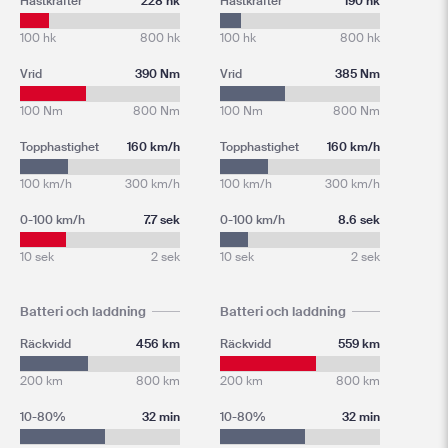
Hästkrafter
228 hk
Hästkrafter
190 hk
100 hk
800 hk
100 hk
800 hk
Vrid
390 Nm
Vrid
385 Nm
100 Nm
800 Nm
100 Nm
800 Nm
Topphastighet
160 km/h
Topphastighet
160 km/h
100 km/h
300 km/h
100 km/h
300 km/h
0-100 km/h
7.7 sek
0-100 km/h
8.6 sek
10 sek
2 sek
10 sek
2 sek
Batteri och laddning
Batteri och laddning
Räckvidd
456 km
Räckvidd
559 km
200 km
800 km
200 km
800 km
10-80%
32 min
10-80%
32 min