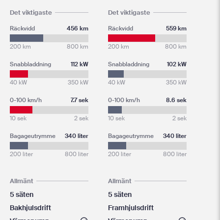
Det viktigaste
Det viktigaste
Räckvidd
456 km
Räckvidd
559 km
200 km
800 km
200 km
800 km
Snabbladdning
112 kW
Snabbladdning
102 kW
40 kW
350 kW
40 kW
350 kW
0-100 km/h
7.7 sek
0-100 km/h
8.6 sek
10 sek
2 sek
10 sek
2 sek
Bagageutrymme
340 liter
Bagageutrymme
340 liter
200 liter
800 liter
200 liter
800 liter
Allmänt
Allmänt
5 säten
5 säten
Bakhjulsdrift
Framhjulsdrift