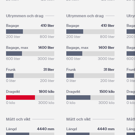
Utrymmen och drag
Utrymmen och drag
Utr
Bagage
410 liter
Bagage
410 liter
Bag
200 liter
800 liter
200 liter
800 liter
200 l
Bagage, max
1400 liter
Bagage, max
1400 liter
Baga
600 liter
3000 liter
600 liter
3000 liter
600 l
Frunk
31 liter
Frunk
31 liter
Frun
0 liter
200 liter
0 liter
200 liter
0 lite
Dragvikt
1800 kilo
Dragvikt
1500 kilo
Drag
0 kilo
3000 kilo
0 kilo
3000 kilo
0 kil
Mått och vikt
Mått och vikt
Mått
Längd
4440 mm
Längd
4440 mm
Läng