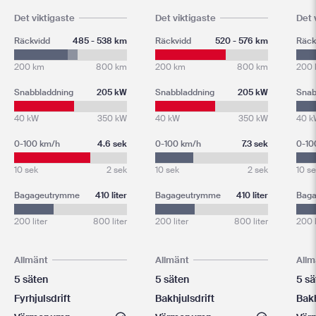
Det viktigaste
Det viktigaste
Det 
Räckvidd
485 - 538 km
Räckvidd
520 - 576 km
Räck
200 km
800 km
200 km
800 km
200
Snabbladdning
205 kW
Snabbladdning
205 kW
Snab
40 kW
350 kW
40 kW
350 kW
40 k
0-100 km/h
4.6 sek
0-100 km/h
7.3 sek
0-10
10 sek
2 sek
10 sek
2 sek
10 s
Bagageutrymme
410 liter
Bagageutrymme
410 liter
Bag
200 liter
800 liter
200 liter
800 liter
200 l
Allmänt
Allmänt
Allm
5 säten
5 säten
5 sä
Fyrhjulsdrift
Bakhjulsdrift
Bakh