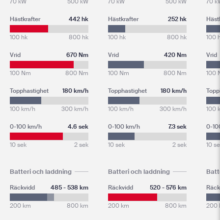
70 kW
500 kW
70 kW
500 kW
70 k
Hästkrafter
442 hk
Hästkrafter
252 hk
Häst
100 hk
800 hk
100 hk
800 hk
100 
Vrid
670 Nm
Vrid
420 Nm
Vrid
100 Nm
800 Nm
100 Nm
800 Nm
100
Topphastighet
180 km/h
Topphastighet
180 km/h
Topp
100 km/h
300 km/h
100 km/h
300 km/h
100 
0-100 km/h
4.6 sek
0-100 km/h
7.3 sek
0-10
10 sek
2 sek
10 sek
2 sek
10 s
Batteri och laddning
Batteri och laddning
Batt
Räckvidd
485 - 538 km
Räckvidd
520 - 576 km
Räck
200 km
800 km
200 km
800 km
200