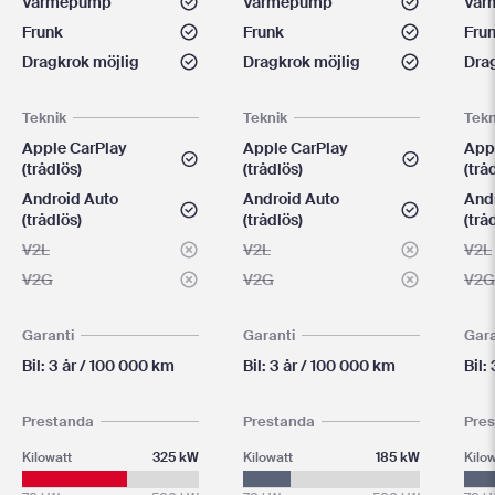
Värmepump
Värmepump
Vär
Frunk
Frunk
Fru
Dragkrok möjlig
Dragkrok möjlig
Dra
Teknik
Teknik
Tekn
Apple CarPlay
Apple CarPlay
App
(trådlös)
(trådlös)
(trå
Android Auto
Android Auto
And
(trådlös)
(trådlös)
(trå
V2L
V2L
V2L
V2G
V2G
V2G
Garanti
Garanti
Gara
Bil: 3 år / 100 000 km
Bil: 3 år / 100 000 km
Bil:
Prestanda
Prestanda
Pre
Kilowatt
325 kW
Kilowatt
185 kW
Kilo