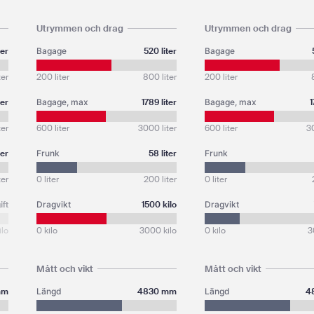
Utrymmen och drag
Utrymmen och drag
ter
Bagage
520 liter
Bagage
ter
200 liter
800 liter
200 liter
ter
Bagage, max
1789 liter
Bagage, max
1
ter
600 liter
3000 liter
600 liter
30
ter
Frunk
58 liter
Frunk
ter
0 liter
200 liter
0 liter
ift
Dragvikt
1500 kilo
Dragvikt
ilo
0 kilo
3000 kilo
0 kilo
3
Mått och vikt
Mått och vikt
mm
Längd
4830 mm
Längd
4