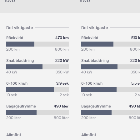
AWD
RWD
Det viktigaste
Det viktigaste
Räckvidd
470 km
Räckvidd
510 
200 km
800 km
200 km
800 
Snabbladdning
220 kW
Snabbladdning
220 
40 kW
350 kW
40 kW
350 
0-100 km/h
3.9 sek
0-100 km/h
5.5 
10 sek
2 sek
10 sek
2 
Bagageutrymme
490 liter
Bagageutrymme
490 li
200 liter
800 liter
200 liter
800 li
Allmänt
Allmänt