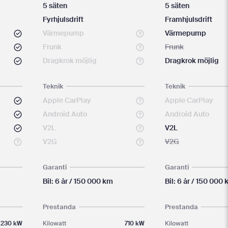
5 säten
5 säten
Fyrhjulsdrift
Framhjulsdrift
Värmepump
Värmepump
Frunk
Frunk
Dragkrok möjlig
Dragkrok möjlig
Teknik
Teknik
Apple CarPlay
Apple CarPlay
Android Auto
Android Auto
V2L
V2L
V2G
V2G
Garanti
Garanti
Bil: 6 år / 150 000 km
Bil: 6 år / 150 000
Prestanda
Prestanda
230 kW
Kilowatt
710 kW
Kilowatt