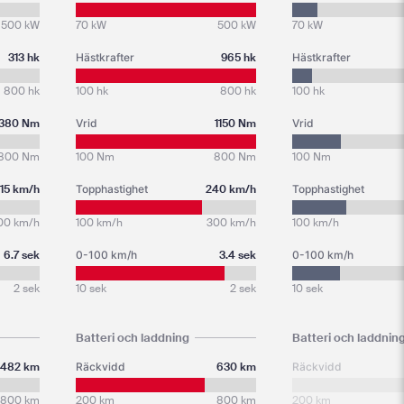
500 kW
70 kW
500 kW
70 kW
313 hk
Hästkrafter
965 hk
Hästkrafter
800 hk
100 hk
800 hk
100 hk
380 Nm
Vrid
1150 Nm
Vrid
800 Nm
100 Nm
800 Nm
100 Nm
15 km/h
Topphastighet
240 km/h
Topphastighet
00 km/h
100 km/h
300 km/h
100 km/h
6.7 sek
0-100 km/h
3.4 sek
0-100 km/h
2 sek
10 sek
2 sek
10 sek
Batteri och laddning
Batteri och laddnin
482 km
Räckvidd
630 km
Räckvidd
800 km
200 km
800 km
200 km