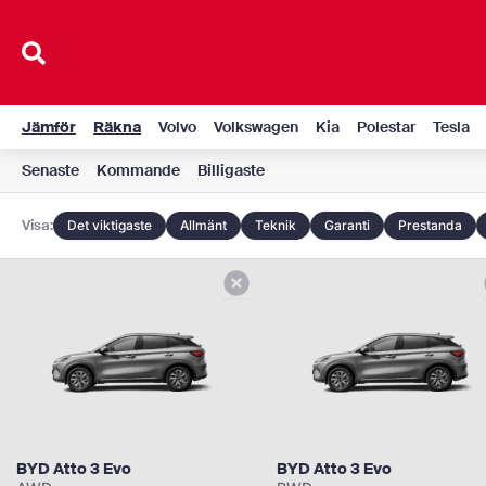
Hoppa
till
innehåll
Jämför
Räkna
Volvo
Volkswagen
Kia
Polestar
Tesla
Senaste
Kommande
Billigaste
Visa:
Det viktigaste
Allmänt
Teknik
Garanti
Prestanda
BYD Atto 3 Evo
BYD Atto 3 Evo