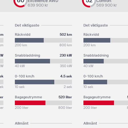
60
52
Excellence AWD
Comfort
639 900
kr
569 900
kr
Det viktigaste
Det viktigaste
km
Räckvidd
502 km
Räckvidd
km
200 km
800 km
200 km
kW
Snabbladdning
230 kW
Snabbladdning
kW
40 kW
350 kW
40 kW
sek
0-100 km/h
4.5 sek
0-100 km/h
sek
10 sek
2 sek
10 sek
ter
Bagageutrymme
520 liter
Bagageutrymme
ter
200 liter
800 liter
200 liter
Allmänt
Allmänt