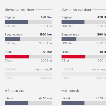
Utrymmen och drag
Utrymmen och drag
Bagage
490 liter
Bagage
490 li
200 liter
800 liter
200 liter
800 li
Bagage, max
1360 liter
Bagage, max
1360 li
600 liter
3000 liter
600 liter
3000 li
Frunk
101 liter
Frunk
101 li
0 liter
200 liter
0 liter
200 li
Dragvikt
Ingen uppgift
Dragvikt
Ingen uppg
0 kilo
3000 kilo
0 kilo
3000 k
Mått och vikt
Mått och vikt
Längd
4455 mm
Längd
4455 