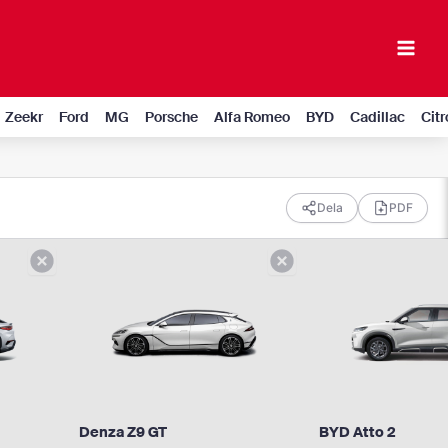
Mai
Men
Zeekr
Ford
MG
Porsche
Alfa Romeo
BYD
Cadillac
Cit
Dela
PDF
Denza Z9 GT
BYD Atto 2