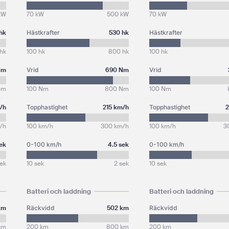
kW
70 kW
500 kW
70 kW
 hk
Hästkrafter
530 hk
Hästkrafter
hk
100 hk
800 hk
100 hk
Nm
Vrid
690 Nm
Vrid
Nm
100 Nm
800 Nm
100 Nm
/h
Topphastighet
215 km/h
Topphastighet
2
/h
100 km/h
300 km/h
100 km/h
3
sek
0-100 km/h
4.5 sek
0-100 km/h
sek
10 sek
2 sek
10 sek
Batteri och laddning
Batteri och laddning
km
Räckvidd
502 km
Räckvidd
km
200 km
800 km
200 km