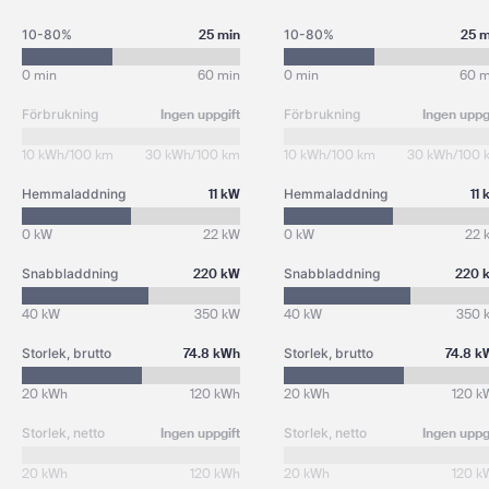
10-80%
25 min
10-80%
25 m
0 min
60 min
0 min
60 m
Förbrukning
Ingen uppgift
Förbrukning
Ingen uppg
10 kWh/100 km
30 kWh/100 km
10 kWh/100 km
30 kWh/100 
Hemmaladdning
11 kW
Hemmaladdning
11
0 kW
22 kW
0 kW
22 
Snabbladdning
220 kW
Snabbladdning
220 
40 kW
350 kW
40 kW
350 
Storlek, brutto
74.8 kWh
Storlek, brutto
74.8 k
20 kWh
120 kWh
20 kWh
120 k
Storlek, netto
Ingen uppgift
Storlek, netto
Ingen uppg
20 kWh
120 kWh
20 kWh
120 k