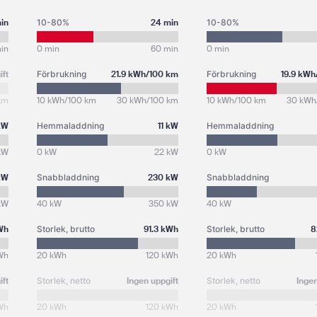
in
10-80%
24 min
10-80%
in
0 min
60 min
0 min
ift
Förbrukning
21.9 kWh/100 km
Förbrukning
19.9 kWh
km
10 kWh/100 km
30 kWh/100 km
10 kWh/100 km
30 kWh
 kW
Hemmaladdning
11 kW
Hemmaladdning
kW
0 kW
22 kW
0 kW
kW
Snabbladdning
230 kW
Snabbladdning
kW
40 kW
350 kW
40 kW
Wh
Storlek, brutto
91.3 kWh
Storlek, brutto
8
Wh
20 kWh
120 kWh
20 kWh
ift
Storlek, netto
Ingen uppgift
Storlek, netto
Ingen
Wh
20 kWh
120 kWh
20 kWh